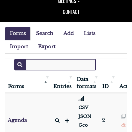
MEETINGS
CONTACT
Forms
Search
Add
Lists
Import
Export
Data
Forms
Entries
formats
ID
Acti
CSV
JSON
Agenda
2
Geo