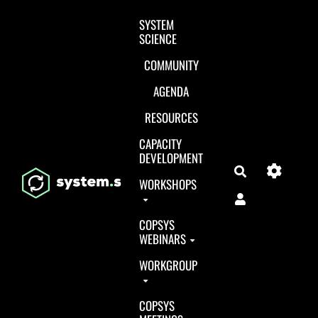
Aller au contenu principal
SYSTEM
SCIENCE
COMMUNITY
AGENDA
RESOURCES
CAPACITY
DEVELOPMENT
Search
WORKSHOPS
COPSYS
WEBINARS
WORKGROUP
COPSYS